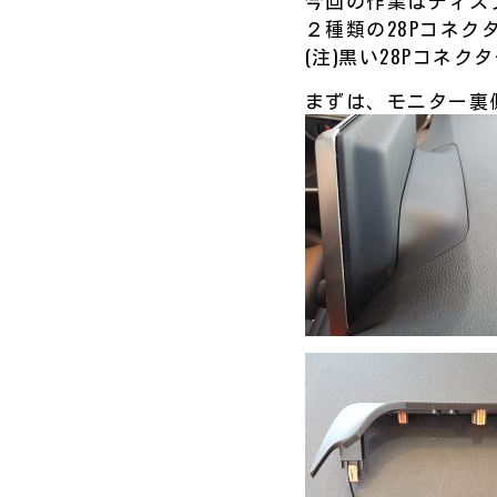
今回の作業はディス
２種類の28Pコネク
(注)黒い28Pコネ
まずは、モニター裏