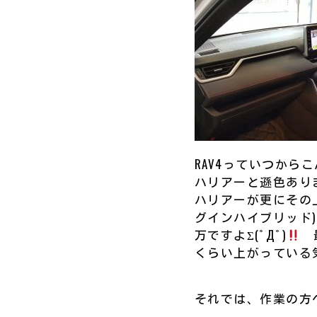
RAV4っていつか
ハリアーと遜色あり
ハリアーが更にその上
グインハイブリッド
万ですよΣ(ﾟДﾟ)
最
くらい上がっている
それでは、作業の方