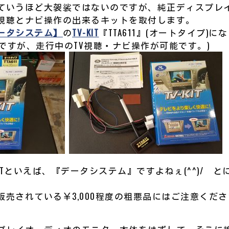
ていうほど大袈裟ではないのですが、純正ディスプレ
視聴とナビ操作の出来るキットを取付します。
ータシステム】
の
TV-KIT
『TTA611』(オートタイプ)に
IT』ですが、走行中のTV視聴・ナビ操作が可能です。)
KITといえば、『データシステム』ですよねぇ(^^)/ 
。
売されている￥3,000程度の粗悪品にはご注意くださ