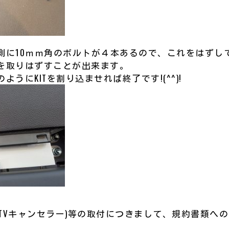
側に10ｍｍ角のボルトが４本あるので、これをはずし
を取りはずすことが出来ます。
うにKITを割り込ませれば終了です!(^^)!
IT(TVキャンセラー)等の取付につきまして、規約書類