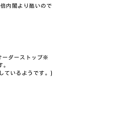
安倍内閣より酷いので
オーダーストップ※
です。
しているようです。)