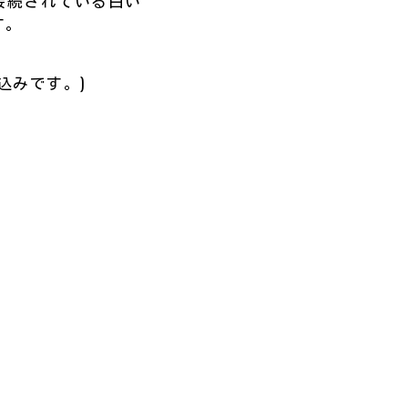
接続されている白い
す。
込みです。)