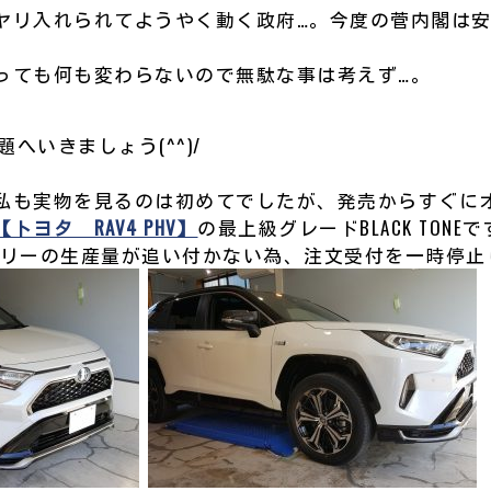
ヤリ入れられてようやく動く政府…。今度の菅内閣は
っても何も変わらないので無駄な事は考えず…。
題へいきましょう(^^)/
私も実物を見るのは初めてでしたが、発売からすぐに
【トヨタ RAV4 PHV】
の最上級グレードBLACK TONE
テリーの生産量が追い付かない為、注文受付を一時停止