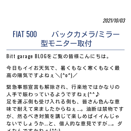
2021/10/03
FIAT 500 バックカメラ/ミラー
型モニター取付
Bitt garage BLOGをご覧の皆様こんにちは。
今日もイイお天気で、暑くもなく寒くもなく最
高の陽気ですよねぇ＼(^o^)／
緊急事態宣言も解除され、行楽地ではかなりの
人手で賑わっているようですねぇ(^^♪
足を運ぶ側も受け入れる側も、皆さん色んな意
味で耐えて来ましたからねぇ...。油断は禁物です
が、然るべき対策を講じて楽しめばイイんじゃ
ないでしょうか...と、個人的な意見ですが...。ダ
メなんですかねぇ(^^;)