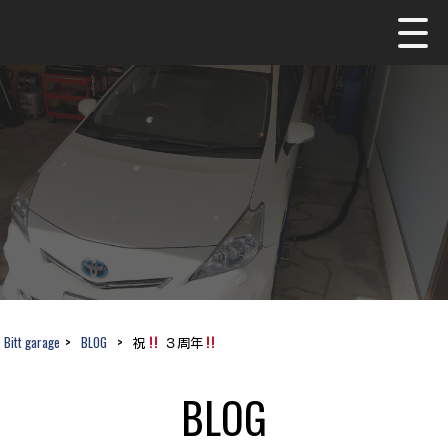
Bitt garage
>
BLOG
>
祝
３周年
BLOG