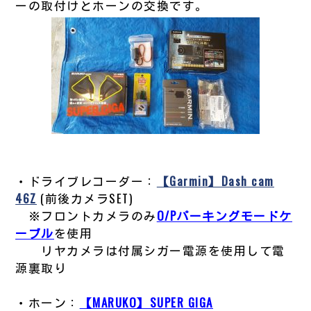
ーの取付けとホーンの交換です。
・ドライブレコーダー：
【Garmin】Dash cam
46Z
(前後カメラSET)
※フロントカメラのみ
O/Pパーキングモードケ
ーブル
を使用
リヤカメラは付属シガー電源を使用して電
源裏取り
・ホーン：
【MARUKO】SUPER GIGA