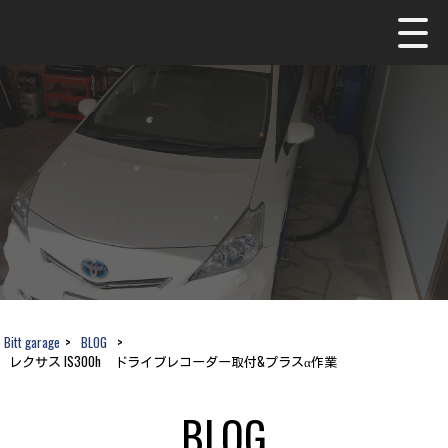
Bitt garage
>
BLOG
>
レクサス IS300h ドライブレコーダー取付&プラスα作業
BLOG