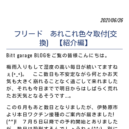
2021/06/26
フリード あれこれ色々取付(交
換) 【紹介編】
Bitt garage BLOGをご覧の皆様こんにちは。
梅雨入りもして湿度の高い毎日が続いてますね
ぇ(>_<)。 ここ数日も不安定ながら何とかお天
気も大きく崩れることなく過ごして来れました
が、それも今日までで明日からはしばらく荒れ
たお天気となるそうです...。
この６月もあと数日となりましたが、伊勢原市
より本日ワクチン接種のご案内が届きました!
(^^)! ７月５日以降での予約開始とありました
が、数日は殺到するんでしょうねぇ(^^;) 別に