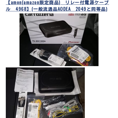
【amon(amazon限定商品) リレー付電源ケーブ
ル 4968】(一般流通品AODEA 2049と同等品)