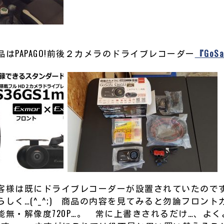
はPAPAGO!前後２カメラのドライブレコーダー
『GoSa
客様は既にドライブレコーダーが設置されていたので
しく…(^_^;) 商品の内容を見てみると勿論フロント
能無・解像度720P…。 常に上書きされるだけ…、よ