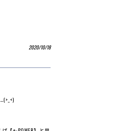
2020/10/18
_<)
【e-POWER】と思