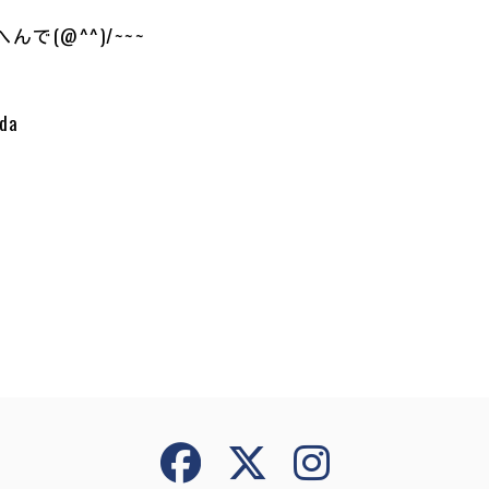
で(@^^)/~~~
da
共
有