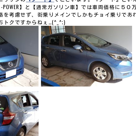
-POWER】と【通常ガソリン車】では車両価格に５０
格を考慮せず、街乗りメインでしかもチョイ乗りであ
クですからねぇ…(^_^;)