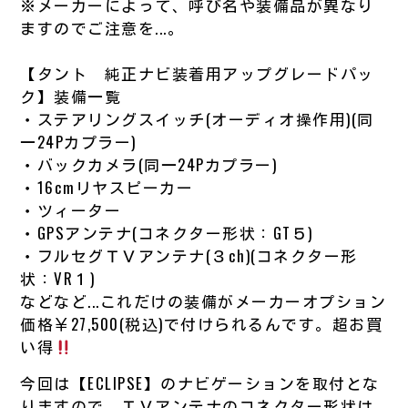
※メーカーによって、呼び名や装備品が異なり
ますのでご注意を...。
【タント 純正ナビ装着用アップグレードパッ
ク】装備一覧
・ステアリングスイッチ(オーディオ操作用)(同
一24Pカプラー)
・バックカメラ(同一24Pカプラー)
・16cmリヤスピーカー
・ツィーター
・GPSアンテナ(コネクター形状：GT５)
・フルセグＴＶアンテナ(３ch)(コネクター形
状：VR１)
などなど...これだけの装備がメーカーオプション
価格￥27,500(税込)で付けられるんです。超お買
い得
今回は【ECLIPSE】のナビゲーションを取付とな
りますので、ＴＶアンテナのコネクター形状は