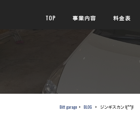
TOP
事業内容
料金表
Bitt garage
>
BLOG
>
ジンギスカン !(^^)!