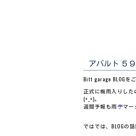
アバルト ５
Bitt garage B
正式に梅雨入りした
(>_<)。
週間予報も雨
マー
ではでは、BLOGの話