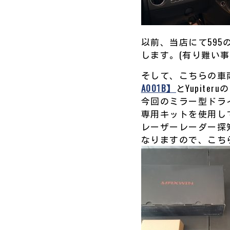
以前、当店にて595
します。(有り難い事で
そして、こちらの車両
A001B】
とYupite
今回のミラー型ドラ
専用キットを使用し
レーザーレーダー探
なりますので、こち