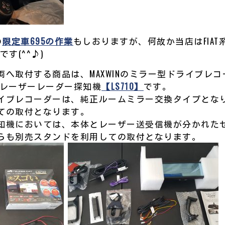
の
限定車695の作業
もしおりますが、何故か当店はFIA
す(^^♪)
へ取付する商品は、MAXWINのミラー型ドライブレコ
ruのレーザーレーダー探知機
【LS710】
です。
イブレコーダーは、純正ルームミラー交換タイプとな
ての取付となります。
知機においては、本体とレーザー送受信機が分かれた
らも別売スタンドを利用しての取付となります。