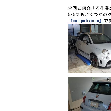
今回ご紹介する作業
595でもいくつか
『competizione』
で