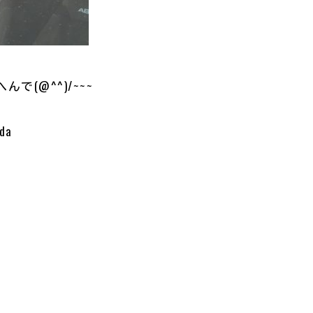
で(@^^)/~~~
da
共
有