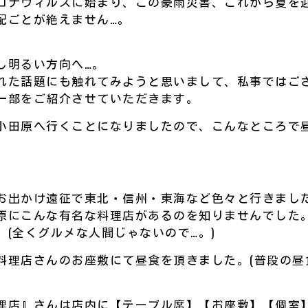
ロナウィルスに始まり、この豪雨災害、これから夏を
配ごとが絶えません…。
し明るい方向へ…。
れた話題にも触れてみようと思いまして、私事ではご
一部をご紹介させていただきます。
小田原へ行くことになりましたので、こんなところで
お出かけ遠征で東北・信州・東海など色々と行きまし
原にこんな有名な料理店があるのを知りませんでした
。(全くグルメな人間じゃないので…。)
料理店さんのお座敷にて昼食を頂きました。(普段の昼
理店』さんは店内に【テーブル席】【お座敷】【個室