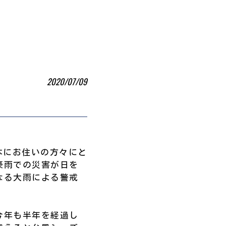
2020/07/09
日本にお住いの方々にと
豪雨での災害が日を
なる大雨による警戒
今年も半年を経過し