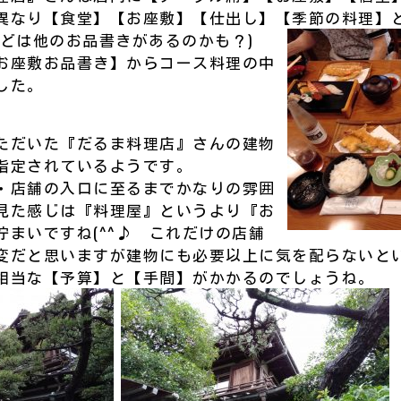
異なり【食堂】【お座敷】【仕出し】【季節の料理】
などは他のお品書きがあるのかも？)
お座敷お品書き】からコース料理の中
した。
ただいた『だるま料理店』さんの建物
指定されているようです。
・店舗の入口に至るまでかなりの雰囲
見た感じは『料理屋』というより『お
佇まいですね(^^♪ これだけの店舗
変だと思いますが建物にも必要以上に気を配らないと
相当な【予算】と【手間】がかかるのでしょうね。