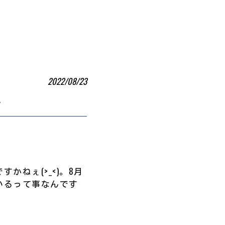
2022/08/23
付
。
ねぇ(>_<)。8月
いるって事なんです