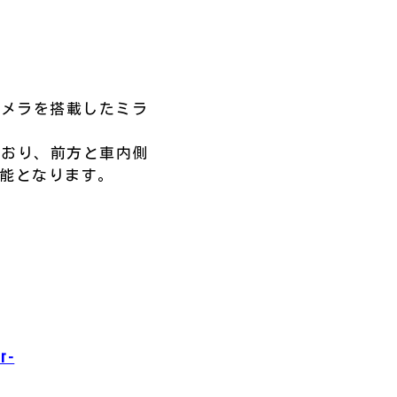
カメラを搭載したミラ
ており、前方と車内側
可能となります。
r-