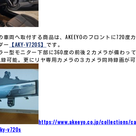
車両へ取付する商品は、AKEEYOのフロントに720度
ダー
【AKY-V720S】
です。
ラー型モニター下部に360度の前後２カメラが備わっ
を記録可能。更にリヤ専用カメラの３カメラ同時録画が
https://www.akeeyo.co.jp/collections/ca
aky-v720s