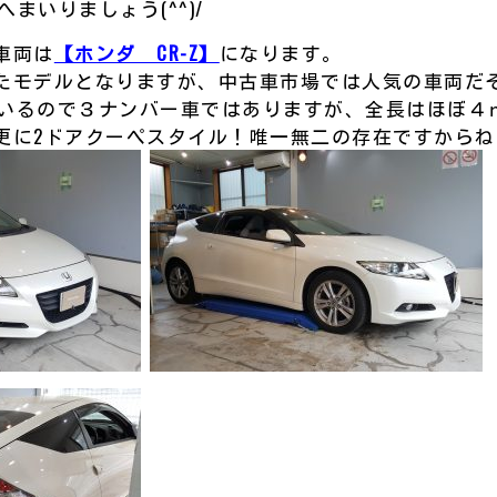
へまいりましょう(^^)/
車両は
【ホンダ CR-Z】
になります。
たモデルとなりますが、中古車市場では人気の車両だ
ているので３ナンバー車ではありますが、全長はほぼ４ｍ
に2ドアクーペスタイル！唯一無二の存在ですからねぇ!(