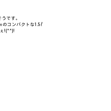
そうです。
のコンパクトな1.5ℓ
^^)!