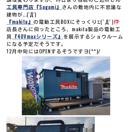
工具専門店『Sagami』
さんの敷地内に不思議な
建物が...('Д')
『makita』
の電動工具BOXにそっくりΣ(ﾟДﾟ)
店長さんに伺ったところ、makita製品の電動工
具
『40Vmaxシリーズ』
を展示するショウルーム
になる予定だそうです。
12月中旬にはOPENするそうですヨ(^^)/