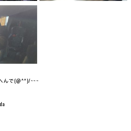
で(@^^)/~~~
da