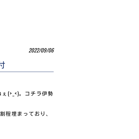
2022/09/06
付
(>_<)。コチラ伊勢
７割程埋まっており、