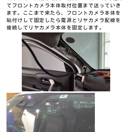
てフロントカメラ本体取付位置まで送っていき
ます。ここまで来たら、フロントカメラ本体を
貼付けして固定したら電源とリヤカメラ配線を
接続してリヤカメラ本体を固定します。