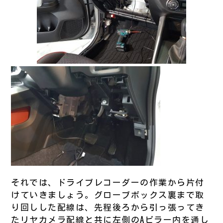
それでは、ドライブレコーダーの作業から片付
けていきましょう。グローブボックス裏まで取
り回しした配線は、先程後ろから引っ張ってき
たリヤカメラ配線と共に左側のAピラー内を通し