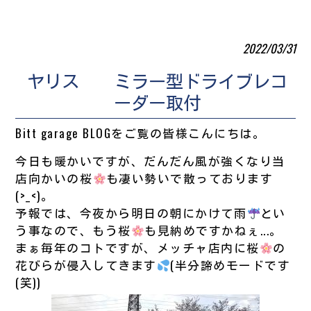
2022/03/31
ヤリス ミラー型ドライブレコ
ーダー取付
Bitt garage BLOGをご覧の皆様こんにちは。
今日も暖かいですが、だんだん風が強くなり当
店向かいの桜
も凄い勢いで散っております
(>_<)。
予報では、今夜から明日の朝にかけて雨
とい
う事なので、もう桜
も見納めですかねぇ...。
まぁ毎年のコトですが、メッチャ店内に桜
の
花びらが侵入してきます
(半分諦めモードです
(笑))