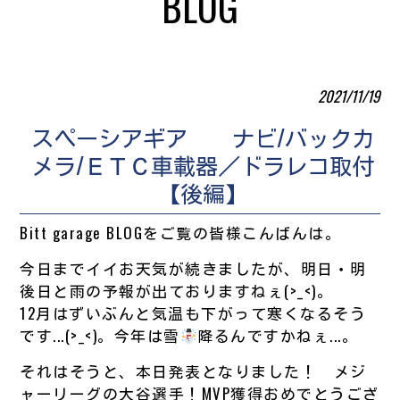
BLOG
2021/11/19
スペーシアギア ナビ/バックカ
メラ/ＥＴＣ車載器／ドラレコ取付
【後編】
Bitt garage BLOGをご覧の皆様こんばんは。
今日までイイお天気が続きましたが、明日・明
後日と雨の予報が出ておりますねぇ(>_<)。
12月はずいぶんと気温も下がって寒くなるそう
です...(>_<)。今年は雪
降るんですかねぇ...。
それはそうと、本日発表となりました！ メジ
ャーリーグの大谷選手！MVP獲得おめでとうござ