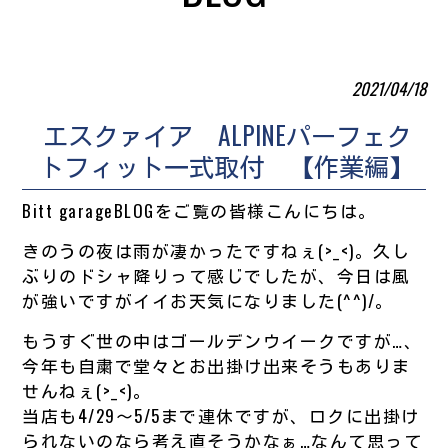
2021/04/18
エスクァイア ALPINEパーフェク
トフィット一式取付 【作業編】
Bitt garageBLOGをご覧の皆様こんにちは。
きのうの夜は雨が凄かったですねぇ(>_<)。久し
ぶりのドシャ降りって感じでしたが、今日は風
が強いですがイイお天気になりました(^^)/。
もうすぐ世の中はゴールデンウイークですが…、
今年も自粛で堂々とお出掛け出来そうもありま
せんねぇ(>_<)。
当店も4/29～5/5まで連休ですが、ロクに出掛け
られないのなら考え直そうかなぁ…なんて思って