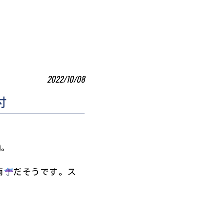
2022/10/08
付
)。
雨
だそうです。ス