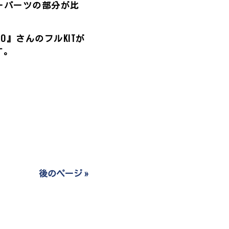
ーパーツの部分が比
O』さんのフルKITが
す。
後のページ »