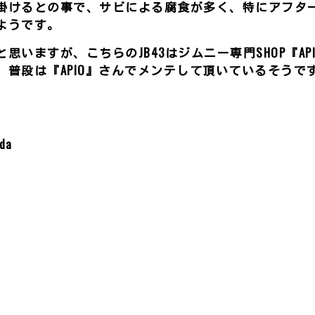
掛けるとの事で、サビによる腐食が多く、特にアフタ
ようです。
思いますが、こちらのJB43はジムニー専門SHOP『API
 普段は『APIO』さんでメンテして頂いているそうで
da
共
有