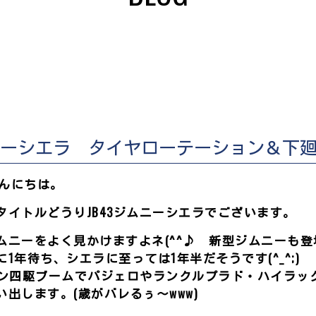
ムニーシエラ タイヤローテーション＆下
こんにちは。
タイトルどうりJB43ジムニーシエラでございます。
ムニーをよく見かけますよネ(^^♪ 新型ジムニーも
1年待ち、シエラに至っては1年半だそうです(^_^;)
カン四駆ブームでパジェロやランクルプラド・ハイラッ
出します。(歳がバレるぅ～www)