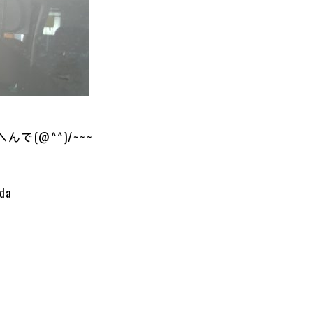
で(@^^)/~~~
da
共
有