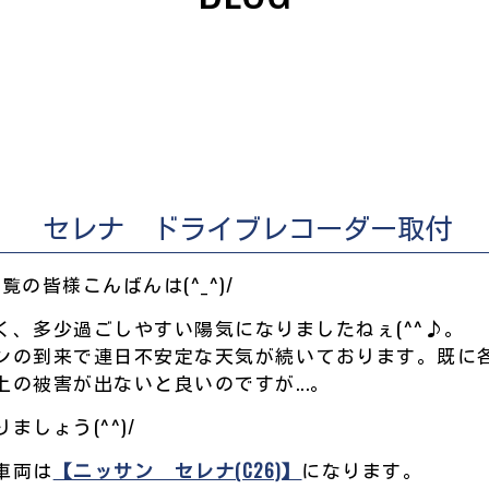
セレナ ドライブレコーダー取付
OGをご覧の皆様こんばんは(^_^)/
く、多少過ごしやすい陽気になりましたねぇ(^^♪。
ンの到来で連日不安定な天気が続いております。既に
の被害が出ないと良いのですが...。
しょう(^^)/
車両は
【ニッサン セレナ(C26)】
になります。