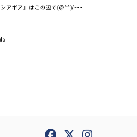
アギア』はこの辺で(@^^)/~~~
da
共
有